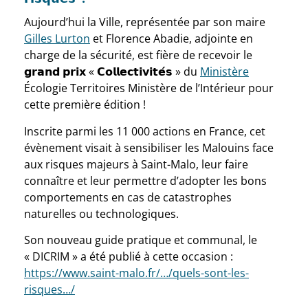
Aujourd’hui la Ville, représentée par son maire
Gilles Lurton
et Florence Abadie, adjointe en
charge de la sécurité, est fière de recevoir le
𝗴𝗿𝗮𝗻𝗱 𝗽𝗿𝗶𝘅 « 𝗖𝗼𝗹𝗹𝗲𝗰𝘁𝗶𝘃𝗶𝘁𝗲́𝘀 » du
Ministère
Écologie Territoires Ministère de l’Intérieur pour
cette première édition !
Inscrite parmi les 11 000 actions en France, cet
évènement visait à sensibiliser les Malouins face
aux risques majeurs à Saint-Malo, leur faire
connaître et leur permettre d’adopter les bons
comportements en cas de catastrophes
naturelles ou technologiques.
Son nouveau guide pratique et communal, le
« DICRIM » a été publié à cette occasion :
https://www.saint-malo.fr/…/quels-sont-les-
risques…/