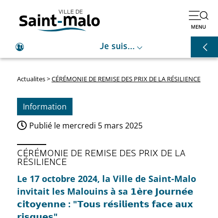
⌵
Je suis...
Actualites
>
CÉRÉMONIE DE REMISE DES PRIX DE LA RÉSILIENCE
Information
Publié le
mercredi 5 mars 2025
CÉRÉMONIE DE REMISE DES PRIX DE LA
RÉSILIENCE
Le 17 octobre 2024, la Ville de Saint-Malo
invitait les Malouins à sa 𝟭𝗲̀𝗿𝗲 𝗝𝗼𝘂𝗿𝗻𝗲́𝗲
𝗰𝗶𝘁𝗼𝘆𝗲𝗻𝗻𝗲 : "𝗧𝗼𝘂𝘀 𝗿𝗲́𝘀𝗶𝗹𝗶𝗲𝗻𝘁𝘀 𝗳𝗮𝗰𝗲 𝗮𝘂𝘅
𝗿𝗶𝘀𝗾𝘂𝗲𝘀".