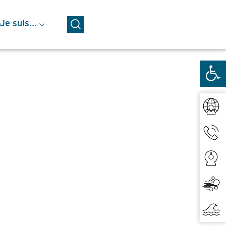
⌵
Je suis...