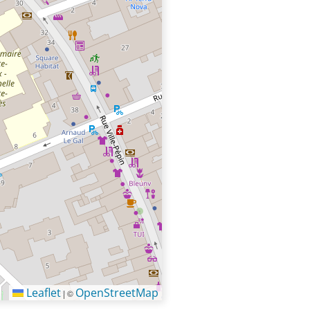
Leaflet
OpenStreetMap
|
©