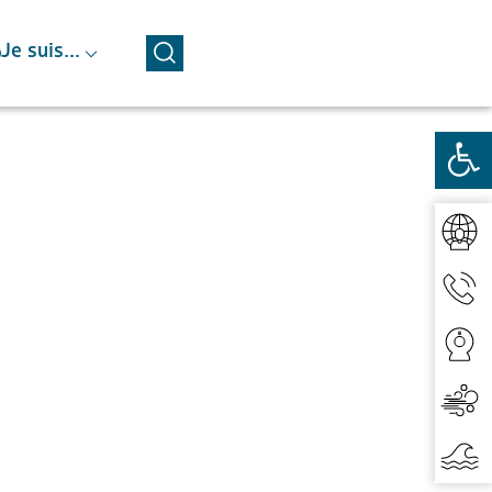
⌵
Je suis...