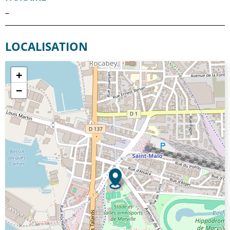
–
LOCALISATION
+
−