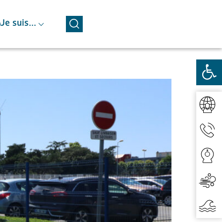
⌵
Je suis...